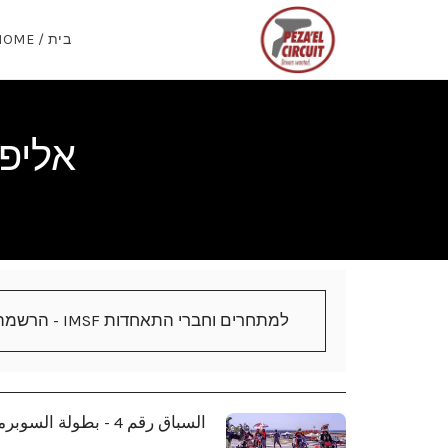
בית / HOME
אליפות ישר
למתחרים וחברי התאחדות IMSF - הרשמה דרך הקישור המצורף
السباق رقم 4 - بطولة السوبرموتو الإسرائيلية