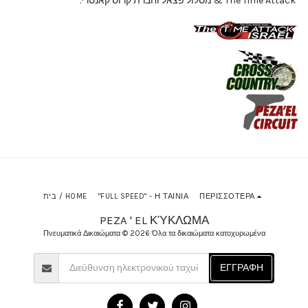
The Time Attack & מסלול פצאל וחברת קרוס קאנטרי.
ΠΕΡΙΣΣΌΤΕΡΑ
"FULL SPEED" - Η ΤΑΙΝΊΑ
בית / HOME
PEZA ' EL ΚΎΚΛΩΜΑ
Πνευματικά Δικαιώματα © 2026 Όλα τα δικαιώματα κατοχυρωμένα
ΕΓΓΡΑΦΉ