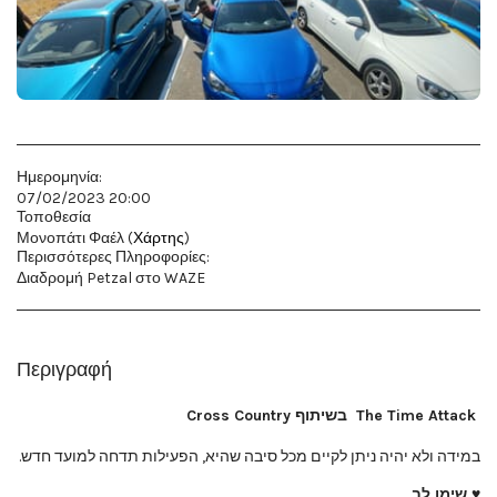
Ημερομηνία:
07/02/2023 20:00
Τοποθεσία
Μονοπάτι Φαέλ (
Χάρτης
)
Περισσότερες Πληροφορίες:
Διαδρομή Petzal στο WAZE
Περιγραφή
The Time Attack
בשיתוף Cross Country
במידה ולא יהיה ניתן לקיים מכל סיבה שהיא, הפעילות תדחה למועד חדש.
♥ שימו לב