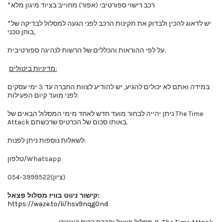
*רכב רישוי ספורטיבי (אפור) מחוייב בציוד מיגון מלא
*יש לדאוג להכין ולבדוק את תקינות הרכב לפני הגעה למסלול לבדיקה של
בוחן טכני,
על לפי ההוראות והכללים של הרשות לנהיגה ספורטיבית.
מדיניות ביטולים:
במידה ואתם לא יכולים להגיע, יש להודיע לצוות החברה עד 3 ימי עסקים
לפני מועד קיום הפעילות.
ניתן יהייה לבחור מועד חדש לאחד מימי המסלול הבאים של The Time
Attack באותו סכום של הכרטיס שרכשתם.
לשאלות נוספות ניתן לפנות:
טלפון/Whatsapp
054-3999522(ציון)
קישור ניווט בוויז מסלול פצאל:
https://waze.to/li/hsv9nqg0nd