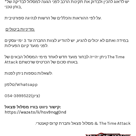
*יש לדאוג להכין ולבדוק את תקינות הרכב לפני הגעה למסלול לבדיקה של
בוחן טכני,
על לפי ההוראות והכללים של הרשות לנהיגה ספורטיבית.
מדיניות ביטולים:
במידה ואתם לא יכולים להגיע, יש להודיע לצוות החברה עד 3 ימי עסקים
לפני מועד קיום הפעילות.
ניתן יהייה לבחור מועד חדש לאחד מימי המסלול הבאים של The Time
Attack באותו סכום של הכרטיס שרכשתם.
לשאלות נוספות ניתן לפנות:
טלפון/Whatsapp
054-3999522(ציון)
קישור ניווט בוויז מסלול פצאל:
https://waze.to/li/hsv9nqg0nd
The Time Attack & מסלול פצאל וחברת קרוס קאנטרי.