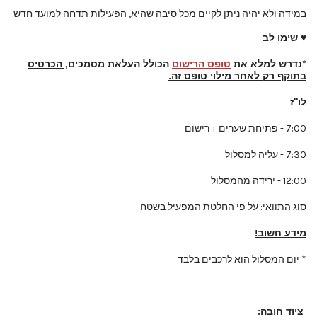
במידה ולא יהיה ניתן לקיים מכל סיבה שהיא, הפעילות תדחה למועד חדש.
♥ שימו לב
*
נדרש למלא את
טופס הרישום
הכולל העלאת מסמכים
, הכרטיס
בתוקף רק לאחר מילוי טופס זה.
לו"ז
7:00 - פתיחת שערים + רישום
7:30 - עליה למסלול
12:00 - ירידה מהמסלול
סוג התוואי: על פי החלטת המפעיל בשטח
מידע חשוב!
* יום המסלול הוא לרכבים בלבד
ציוד חובה: