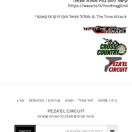
קישור ניווט בוויז מסלול פצאל:
https://waze.to/li/hsv9nqg0nd
The Time Attack & מסלול פצאל וחברת קרוס קאנטרי.
בית / HOME
"פול ספיד" - הסרט
שירותים / SERVICES
עוד
PEZA'EL CIRCUIT
זכויות יוצרים © 2026 כל הזכויות שמורות
הירשם