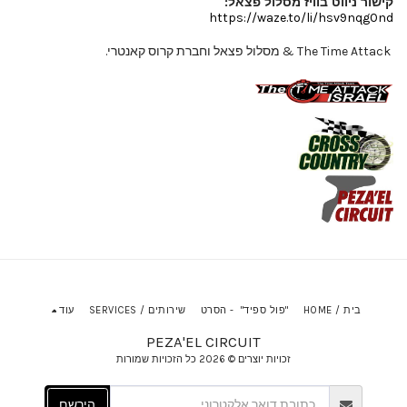
קישור ניווט בוויז מסלול פצאל:
https://waze.to/li/hsv9nqg0nd
The Time Attack & מסלול פצאל וחברת קרוס קאנטרי.
בית / HOME
"פול ספיד" - הסרט
שירותים / SERVICES
עוד
PEZA'EL CIRCUIT
זכויות יוצרים © 2026 כל הזכויות שמורות
הירשם