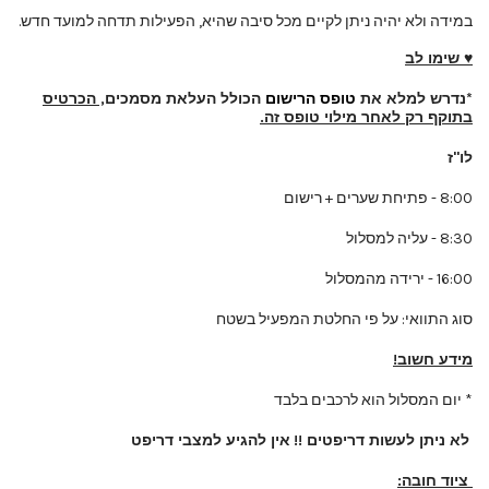
במידה ולא יהיה ניתן לקיים מכל סיבה שהיא, הפעילות תדחה למועד חדש.
♥ שימו לב
*
נדרש למלא את
טופס הרישום
הכולל העלאת מסמכים
, הכרטיס
בתוקף רק לאחר מילוי טופס זה.
לו"ז
8:00 - פתיחת שערים + רישום
8:30 - עליה למסלול
16:00 - ירידה מהמסלול
סוג התוואי: על פי החלטת המפעיל בשטח
מידע חשוב!
* יום המסלול הוא לרכבים בלבד
לא ניתן לעשות דריפטים !!
אין להגיע למצבי דריפט
ציוד חובה: