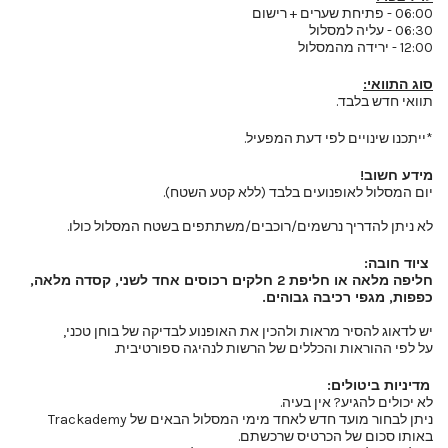
06:00 - פתיחת שערים + רישום
06:30 - עליה למסלול
12:00 - ירידה מהמסלול
סוג התוואי:
תוואי חדש בלבד.
*ייתכנו שינויים לפי דעת המפעיל.
מידע חשוב!
יום המסלול לאופנועים בלבד (ללא קטע השטח).
לא ניתן להדריך נרשמים/רוכבים/משתתפים בשטח המסלול כולו.
ציוד חובה:
חליפה מלאה או חליפת 2 חלקים רכוסים אחד לשני, קסדה מלאה,
כפפות, מגפי רכיבה גבוהים.
יש לדאוג להסיר מראות ולהכין את האופנוע לבדיקה של בוחן טכני,
על לפי ההוראות והכללים של הרשות לנהיגה ספורטיבית.
מדיניות ביטולים:
לא יכולים להגיע? אין בעיה.
ניתן לבחור מועד חדש לאחד מימי המסלול הבאים של Trackademy
באותו סכום של הכרטיס שרכשתם.