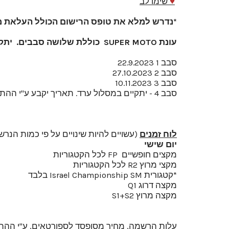
♥
שימו לב
*
נדרש למלא את
טופס הרישום
הכולל העלאת מ
עונת SUPER MOTO כוללת שלושה סבבים. יתקיימו שישי בתאריכים:
סבב 1 22.9.2023
סבב 2 27.10.2023
סבב 3 10.11.2023
סבב 4 - יתקיים במסלול ערד. תאריך יקבע ע"י ההתאחדות
לוח זמנים
(עשויים להיות שינויים על פי כמות הנרש
יום שישי
מקצים חופשיים FP לכל הקטגוריות
מקצי מרוץ R2 לכל הקטגוריות
*קטגורית Israel Championship SM בלבד
מקצה דרוג Q1
מקצה מרוץ S1+S2
עלות הרשמה,
מחיר מסופסד לספורטאים, ע"י ההתאחד