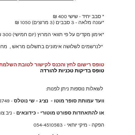
* סבב יחיד - שישי 400 ₪
*עונה מלאה - 3 סבבים (3 מרוצים) 1050 ₪
*אימון מקדים על פי תוואי המרוץ (יום חמישי) 300 ₪
*לנרשמים לשלושה אימונים בתשלום מראש , מחיר אימ
טופס רישום
לחץ והכנס לקישור לטובת השלמ
טופס בדיקות טכניות להורדה
לשאלות נוספות ניתן לפנות:
וועד עמותת סופר מוטו - נציג - שי נוטלס
- 054-2478749
או להתאחדות ספורט מוטורי - כידונאים
- ניב צור
הפקה - מיקי יוחאי - 054-4510583